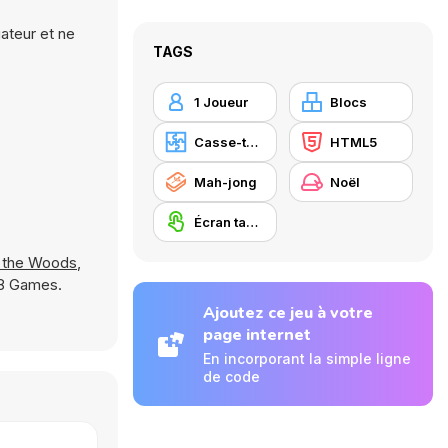
ateur et ne
TAGS
1 Joueur
Blocs
Casse-tête
HTML5
Mah-jong
Noël
Écran tactile
n the Woods
,
Y8 Games.
Ajoutez ce jeu à votre
page internet
En incorporant la simple ligne
de code