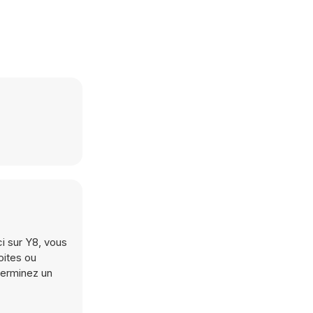
ci sur Y8, vous
oites ou
 Terminez un