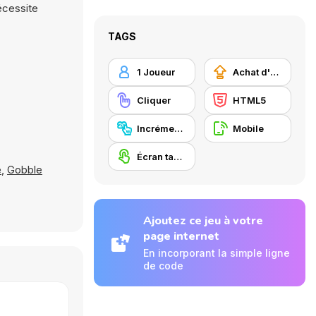
nécessite
TAGS
1 Joueur
Achat d'améliorations
Cliquer
HTML5
Incrémental
Mobile
Écran tactile
e
,
Gobble
Ajoutez ce jeu à votre
page internet
En incorporant la simple ligne
de code