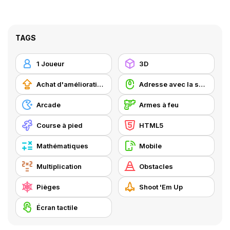
TAGS
1 Joueur
3D
Achat d'améliorations
Adresse avec la souris
Arcade
Armes à feu
Course à pied
HTML5
Mathématiques
Mobile
Multiplication
Obstacles
Pièges
Shoot 'Em Up
Écran tactile