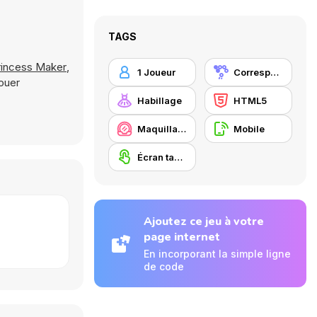
TAGS
incess Maker
,
1 Joueur
Correspondance
ouer
Habillage
HTML5
Maquillage / Relooking
Mobile
Écran tactile
Ajoutez ce jeu à votre
page internet
En incorporant la simple ligne
de code