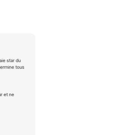
aie star du
termine tous
r et ne