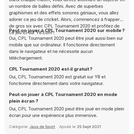
un nombre de balles défini. Avec de superbes
graphismes et des effets sonores géniaux, vous allez
adorer ce jeu de cricket. Alors, commencez à frapper
de gros six avec CPL Tournament 2020 et profitez de
Peut‑on jouer à CPL Tournament 2020 sur mobile ?
ce jeu ici sur Y8.com !
Oui, CPL Tournament 2020 peut être joué aussi bien sur
mobile que sur ordinateur. Il fonctionne directement
dans le navigateur et ne nécessite aucun
téléchargement.
CPL Tournament 2020 est‑il gratuit ?
Oui, CPL Tournament 2020 est gratuit sur Y8 et
fonctionne directement dans votre navigateur.
Peut‑on jouer à CPL Tournament 2020 en mode
plein écran ?
Oui, CPL Tournament 2020 peut être joué en mode plein
écran pour une expérience plus immersive.
Catégorie:
Jeux de Sport
Ajouté le
25 Sept 2021