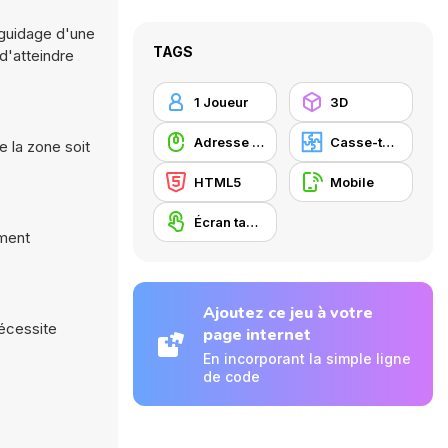
e guidage d'une
TAGS
d'atteindre
1 Joueur
3D
Adresse avec la souris
Casse-tête
 la zone soit
HTML5
Mobile
Écran tactile
ément
Ajoutez ce jeu à votre
nécessite
page internet
En incorporant la simple ligne
de code