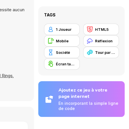
cessite aucun
TAGS
1 Joueur
HTML5
Mobile
Réflexion
Société
Tour par tour
Écran tactile
 Rings
,
Ajoutez ce jeu à votre
page internet
En incorporant la simple ligne
de code