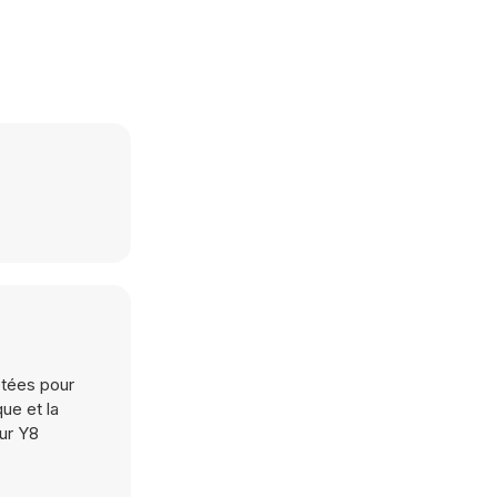
otées pour
ue et la
sur Y8