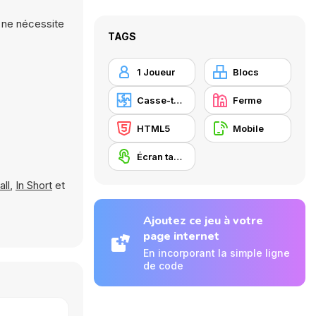
t ne nécessite
TAGS
1 Joueur
Blocs
Casse-tête
Ferme
HTML5
Mobile
Écran tactile
all
,
In Short
et
Ajoutez ce jeu à votre
page internet
En incorporant la simple ligne
de code