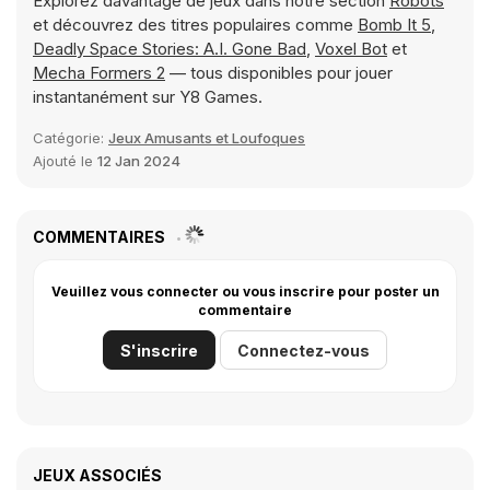
Explorez davantage de jeux dans notre section
Robots
et découvrez des titres populaires comme
Bomb It 5
,
Deadly Space Stories: A.I. Gone Bad
,
Voxel Bot
et
Mecha Formers 2
— tous disponibles pour jouer
instantanément sur Y8 Games.
Catégorie:
Jeux Amusants et Loufoques
Ajouté le
12 Jan 2024
COMMENTAIRES
Veuillez vous connecter ou vous inscrire pour poster un
commentaire
S'inscrire
Connectez-vous
JEUX ASSOCIÉS