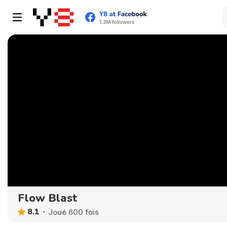
Flow Blast
8.1
Joué 600 fois