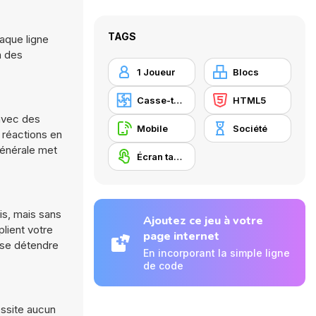
TAGS
haque ligne
n des
1 Joueur
Blocs
Casse-tête
HTML5
 avec des
Mobile
Société
 réactions en
générale met
Écran tactile
is, mais sans
Ajoutez ce jeu à votre
lient votre
page internet
 se détendre
En incorporant la simple ligne
de code
essite aucun