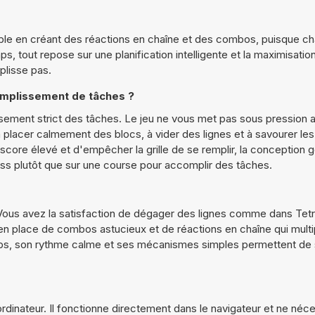
ssible en créant des réactions en chaîne et des combos, puisque c
 tout repose sur une planification intelligente et la maximisatio
mplisse pas.
ccomplissement de tâches ?
issement strict des tâches. Le jeu ne vous met pas sous pression
 à placer calmement des blocs, à vider des lignes et à savourer les
n score élevé et d'empêcher la grille de se remplir, la conception 
ess plutôt que sur une course pour accomplir des tâches.
 Vous avez la satisfaction de dégager des lignes comme dans Tetr
 en place de combos astucieux et de réactions en chaîne qui multip
ps, son rythme calme et ses mécanismes simples permettent de
ordinateur. Il fonctionne directement dans le navigateur et ne néc