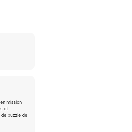
 en mission
s et
u de puzzle de