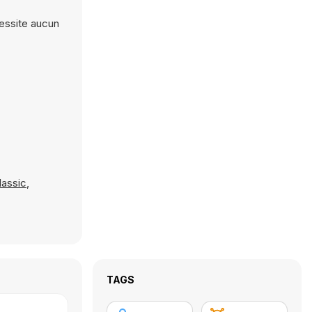
cessite aucun
lassic
,
TAGS