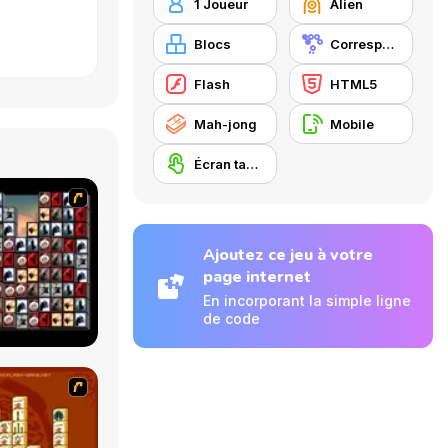
1 Joueur
Alien
Blocs
Correspondance
Flash
HTML5
Mah-jong
Mobile
Écran tactile
Ajoutez ce jeu à votre
page internet
En incorporant la simple ligne
de code