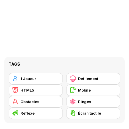
TAGS
1 Joueur
Défilement
HTML5
Mobile
Obstacles
Pièges
Réflexe
Écran tactile