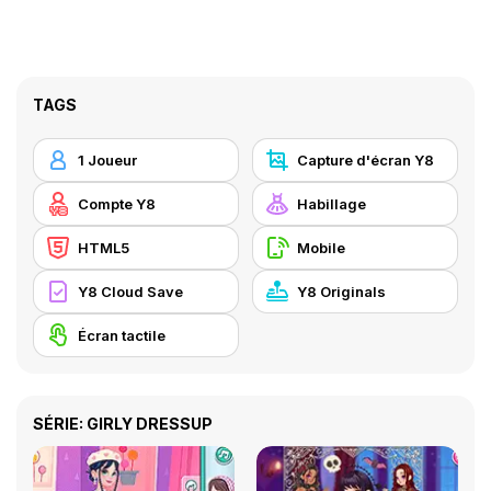
TAGS
1 Joueur
Capture d'écran Y8
Compte Y8
Habillage
HTML5
Mobile
Y8 Cloud Save
Y8 Originals
Écran tactile
SÉRIE: GIRLY DRESSUP