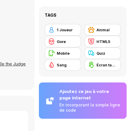
TAGS
1 Joueur
Animal
Gore
HTML5
Mobile
Quiz
Be the Judge
Sang
Écran tactile
Ajoutez ce jeu à votre
page internet
En incorporant la simple ligne
de code