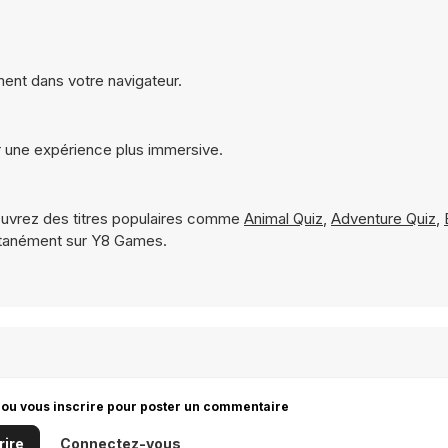
ment dans votre navigateur.
r une expérience plus immersive.
uvrez des titres populaires comme
Animal Quiz
,
Adventure Quiz
,
ntanément sur Y8 Games.
 ou vous inscrire pour poster un commentaire
rire
Connectez-vous