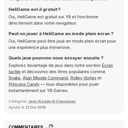
HeliGame est‑il gratuit ?
Oui, HeliGame est gratuit sur Y8 et fonctionne
directement dans votre navigateur.
Peut‑on jouer à HeliGame en mode plein écran ?
Oui, HeliGame peut être joué en mode plein écran pour
une expérience plus immersive.
Quels jeux pouvons‑nous essayer ensuite ?
Explorez davantage de jeux dans notre section
Écran
tactile
et découvrez des titres populaires comme
Snake
,
Atari Missile Command
,
Rolley Vortex
et
Princess Candy
— tous disponibles pour jouer
instantanément sur Y8 Games.
Catégorie:
Jeux Arcade et Classiques
Ajouté le
21 Oct 2019
COMMENTAIRES