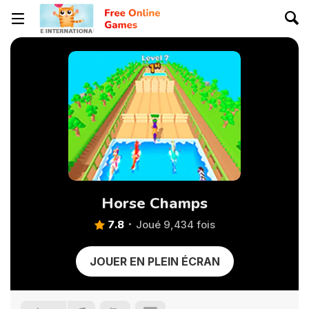
Horse Champs
7.8
Joué 9,434 fois
JOUER EN PLEIN ÉCRAN