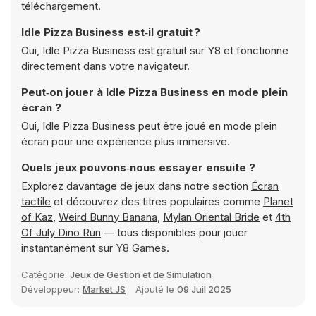
téléchargement.
Idle Pizza Business est‑il gratuit ?
Oui, Idle Pizza Business est gratuit sur Y8 et fonctionne
directement dans votre navigateur.
Peut‑on jouer à Idle Pizza Business en mode plein
écran ?
Oui, Idle Pizza Business peut être joué en mode plein
écran pour une expérience plus immersive.
Quels jeux pouvons‑nous essayer ensuite ?
Explorez davantage de jeux dans notre section
Écran
tactile
et découvrez des titres populaires comme
Planet
of Kaz
,
Weird Bunny Banana
,
Mylan Oriental Bride
et
4th
Of July Dino Run
— tous disponibles pour jouer
instantanément sur Y8 Games.
Catégorie:
Jeux de Gestion et de Simulation
Développeur:
Market JS
Ajouté le
09 Juil 2025