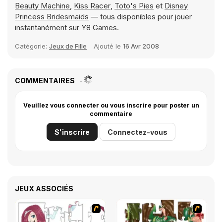
Beauty Machine
,
Kiss Racer
,
Toto's Pies
et
Disney
Princess Bridesmaids
— tous disponibles pour jouer
instantanément sur Y8 Games.
Catégorie:
Jeux de Fille
Ajouté le
16 Avr 2008
COMMENTAIRES
Veuillez vous connecter ou vous inscrire pour poster un
commentaire
S'inscrire
Connectez-vous
JEUX ASSOCIÉS