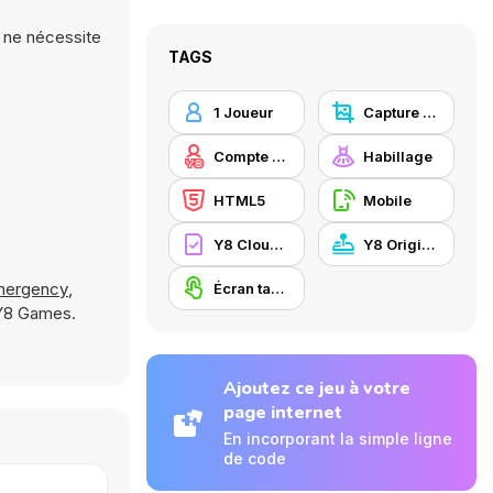
t ne nécessite
TAGS
1 Joueur
Capture d'écran Y8
Compte Y8
Habillage
HTML5
Mobile
Y8 Cloud Save
Y8 Originals
mergency
,
Écran tactile
 Y8 Games.
Ajoutez ce jeu à votre
page internet
En incorporant la simple ligne
de code