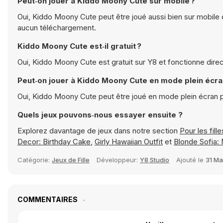
Peut‑on jouer à Kiddo Moony Cute sur mobile ?
Oui, Kiddo Moony Cute peut être joué aussi bien sur mobile q
aucun téléchargement.
Kiddo Moony Cute est‑il gratuit ?
Oui, Kiddo Moony Cute est gratuit sur Y8 et fonctionne dire
Peut‑on jouer à Kiddo Moony Cute en mode plein écra
Oui, Kiddo Moony Cute peut être joué en mode plein écran 
Quels jeux pouvons‑nous essayer ensuite ?
Explorez davantage de jeux dans notre section
Pour les fille
Decor: Birthday Cake
,
Girly Hawaiian Outfit
et
Blonde Sofia:
Catégorie:
Jeux de Fille
Développeur:
Y8 Studio
Ajouté le
31 Ma
COMMENTAIRES