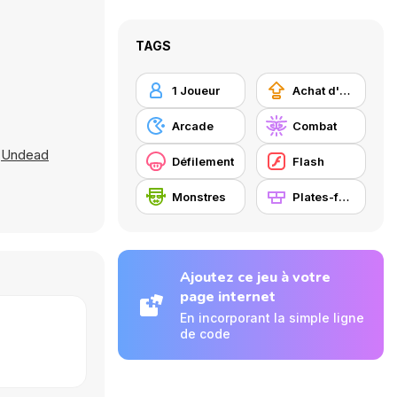
TAGS
1 Joueur
Achat d'améliorations
Arcade
Combat
,
Undead
Défilement
Flash
Monstres
Plates-formes
Ajoutez ce jeu à votre
page internet
En incorporant la simple ligne
de code