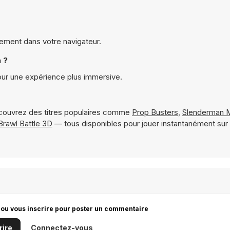
ctement dans votre navigateur.
 ?
our une expérience plus immersive.
couvrez des titres populaires comme
Prop Busters
,
Slenderman M
Brawl Battle 3D
— tous disponibles pour jouer instantanément su
 ou vous inscrire pour poster un commentaire
rire
Connectez-vous