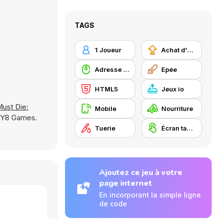
TAGS
1 Joueur
Achat d'améliorations
Adresse avec la souris
Epée
HTML5
Jeux io
ust Die:
Mobile
Nourriture
r Y8 Games.
Tuerie
Écran tactile
Ajoutez ce jeu à votre
page internet
En incorporant la simple ligne
de code