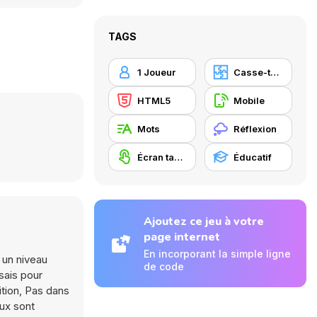
TAGS
1 Joueur
Casse-tête
HTML5
Mobile
Mots
Réflexion
Écran tactile
Éducatif
Ajoutez ce jeu à votre
page internet
En incorporant la simple ligne
 un niveau
de code
sais pour
ition, Pas dans
aux sont