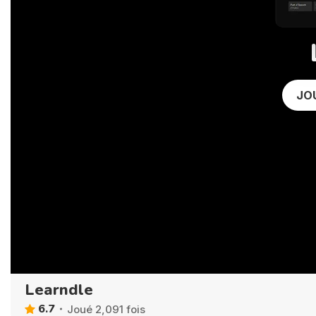
JO
Learndle
6.7
Joué 2,091 fois