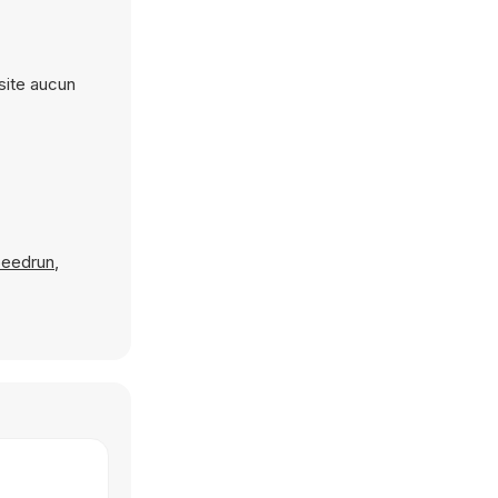
ssite aucun
eedrun
,