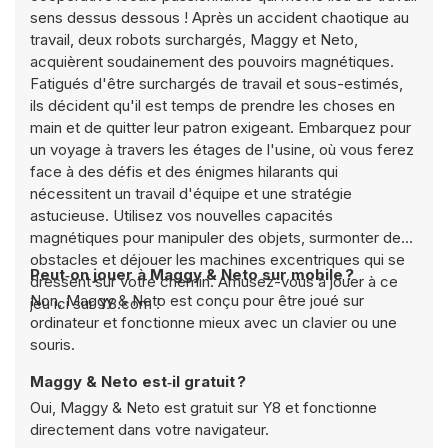
sens dessus dessous ! Après un accident chaotique au
travail, deux robots surchargés, Maggy et Neto,
acquièrent soudainement des pouvoirs magnétiques.
Fatigués d'être surchargés de travail et sous-estimés,
ils décident qu'il est temps de prendre les choses en
main et de quitter leur patron exigeant. Embarquez pour
un voyage à travers les étages de l'usine, où vous ferez
face à des défis et des énigmes hilarants qui
nécessitent un travail d'équipe et une stratégie
astucieuse. Utilisez vos nouvelles capacités
magnétiques pour manipuler des objets, surmonter des
obstacles et déjouer les machines excentriques qui se
Peut‑on jouer à Maggy & Neto sur mobile ?
dressent sur votre chemin. Amusez-vous à jouer à ce
Non, Maggy & Neto est conçu pour être joué sur
jeu ici sur Y8.com !
ordinateur et fonctionne mieux avec un clavier ou une
souris.
Maggy & Neto est‑il gratuit ?
Oui, Maggy & Neto est gratuit sur Y8 et fonctionne
directement dans votre navigateur.