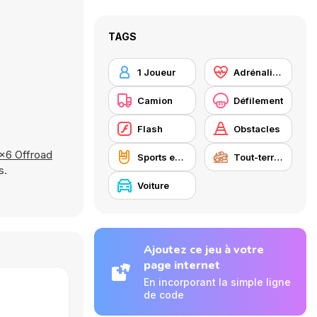
TAGS
1 Joueur
Adrénaline
Camion
Défilement
Flash
Obstacles
x6 Offroad
Sports extrêmes
Tout-terrain
s.
Voiture
Ajoutez ce jeu à votre
page internet
En incorporant la simple ligne
de code