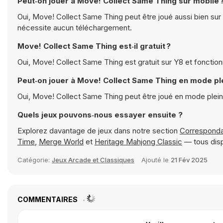
Peut‑on jouer à Move! Collect Same Thing sur mobile 
Oui, Move! Collect Same Thing peut être joué aussi bien sur 
nécessite aucun téléchargement.
Move! Collect Same Thing est‑il gratuit ?
Oui, Move! Collect Same Thing est gratuit sur Y8 et fonctio
Peut‑on jouer à Move! Collect Same Thing en mode pl
Oui, Move! Collect Same Thing peut être joué en mode plei
Quels jeux pouvons‑nous essayer ensuite ?
Explorez davantage de jeux dans notre section
Correspond
Time
,
Merge World
et
Heritage Mahjong Classic
— tous disp
Catégorie:
Jeux Arcade et Classiques
Ajouté le
21 Fév 2025
COMMENTAIRES