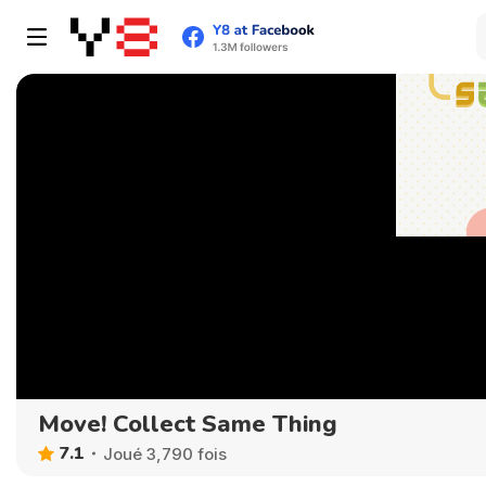
Move! Collect Same Thing
7.1
Joué 3,790 fois