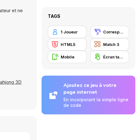
ateur et ne
TAGS
1 Joueur
Correspondance
HTML5
Match 3
Mobile
Écran tactile
ahjong 3D
Ajoutez ce jeu à votre
page internet
En incorporant la simple ligne
de code