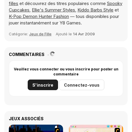
filles
et découvrez des titres populaires comme
Spooky
Cupcakes
,
Ellie's Summer Styles
,
Kiddo Barbs Style
et
K-Pop Demon Hunter Fashion
— tous disponibles pour
jouer instantanément sur Y8 Games.
Catégorie:
Jeux de Fille
Ajouté le
14 Avr 2009
COMMENTAIRES
Veuillez vous connecter ou vous inscrire pour poster un
commentaire
S'inscrire
Connectez-vous
JEUX ASSOCIÉS