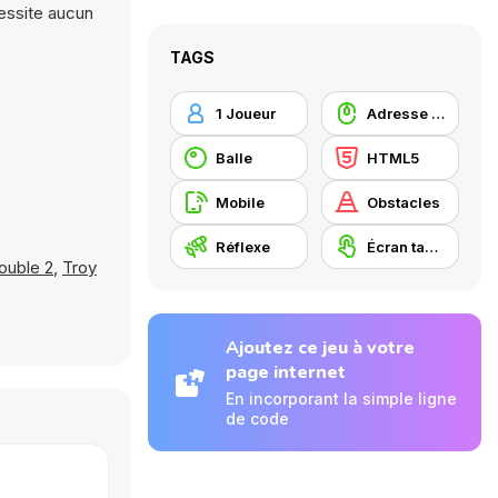
cessite aucun
TAGS
1 Joueur
Adresse avec la souris
Balle
HTML5
Mobile
Obstacles
Réflexe
Écran tactile
ouble 2
,
Troy
Ajoutez ce jeu à votre
page internet
En incorporant la simple ligne
de code