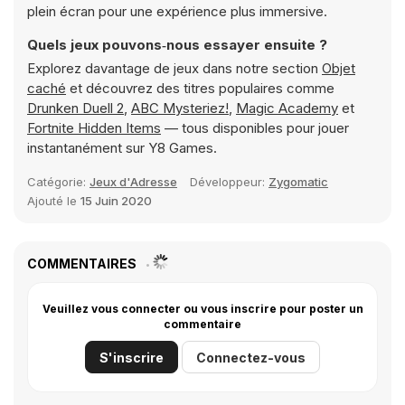
plein écran pour une expérience plus immersive.
Quels jeux pouvons‑nous essayer ensuite ?
Explorez davantage de jeux dans notre section
Objet
caché
et découvrez des titres populaires comme
Drunken Duell 2
,
ABC Mysteriez!
,
Magic Academy
et
Fortnite Hidden Items
— tous disponibles pour jouer
instantanément sur Y8 Games.
Catégorie:
Jeux d'Adresse
Développeur:
Zygomatic
Ajouté le
15 Juin 2020
COMMENTAIRES
Veuillez vous connecter ou vous inscrire pour poster un
commentaire
S'inscrire
Connectez-vous