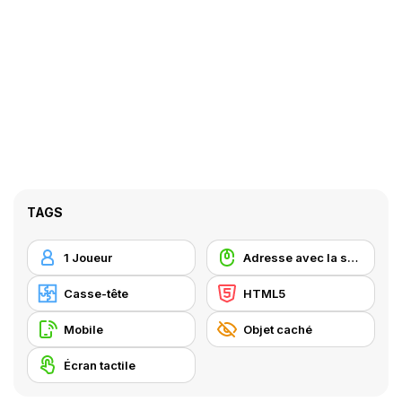
TAGS
1 Joueur
Adresse avec la souris
Casse-tête
HTML5
Mobile
Objet caché
Écran tactile