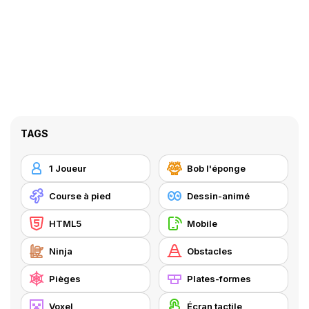
TAGS
1 Joueur
Bob l'éponge
Course à pied
Dessin-animé
HTML5
Mobile
Ninja
Obstacles
Pièges
Plates-formes
Voxel
Écran tactile