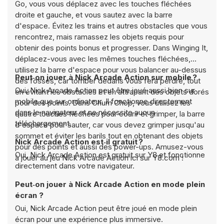
Go, vous vous déplacez avec les touches fléchées
droite et gauche, et vous sautez avec la barre
d'espace. Évitez les trains et autres obstacles que vous
rencontrez, mais ramassez les objets requis pour
obtenir des points bonus et progresser. Dans Winging It,
déplacez-vous avec les mêmes touches fléchées,
utilisez la barre d'espace pour vous balancer au-dessus
Peut‑on jouer à Nick Arcade Action sur mobile ?
des fosses, car tomber dedans vous fera perdre, tout
Oui, Nick Arcade Action peut être joué aussi bien sur
en évitant les obstacles et en attrapant des objets dorés
mobile que sur ordinateur. Il fonctionne directement
pour des points. Dans Chum Chop, vous utilisez les
dans le navigateur et ne nécessite aucun
quatre touches fléchées pour courir et grimper, la barre
téléchargement.
d'espace pour sauter, car vous devez grimper jusqu'au
sommet et éviter les barils tout en obtenant des objets
Nick Arcade Action est‑il gratuit ?
pour des points et aussi des power-ups. Amusez-vous
Oui, Nick Arcade Action est gratuit sur Y8 et fonctionne
à jouer au jeu Nick Arcade Action ici sur Y8.com !
directement dans votre navigateur.
Peut‑on jouer à Nick Arcade Action en mode plein
écran ?
Oui, Nick Arcade Action peut être joué en mode plein
écran pour une expérience plus immersive.