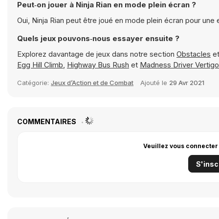
Peut‑on jouer à Ninja Rian en mode plein écran ?
Oui, Ninja Rian peut être joué en mode plein écran pour une
Quels jeux pouvons‑nous essayer ensuite ?
Explorez davantage de jeux dans notre section
Obstacles
et
Egg Hill Climb
,
Highway Bus Rush
et
Madness Driver Vertigo
Catégorie:
Jeux d’Action et de Combat
Ajouté le
29 Avr 2021
COMMENTAIRES
Veuillez vous connecter
S'insc