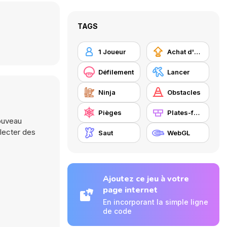
TAGS
1 Joueur
Achat d'améliorations
Défilement
Lancer
Ninja
Obstacles
Pièges
Plates-formes
nouveau
lecter des
Saut
WebGL
Ajoutez ce jeu à votre
page internet
En incorporant la simple ligne
de code