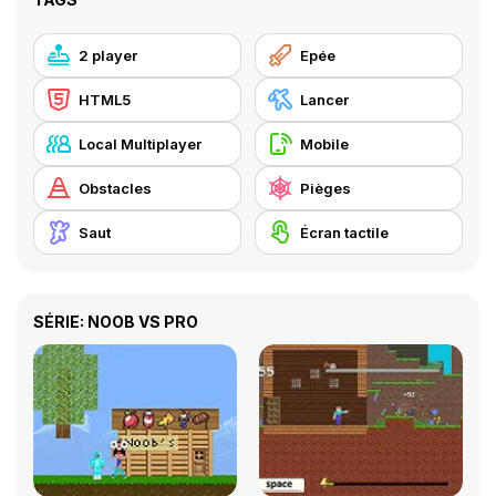
2 player
Epée
HTML5
Lancer
Local Multiplayer
Mobile
Obstacles
Pièges
Saut
Écran tactile
SÉRIE: NOOB VS PRO