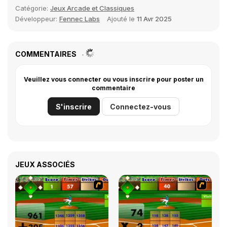
Catégorie:
Jeux Arcade et Classiques
Développeur:
Fennec Labs
Ajouté le
11 Avr 2025
COMMENTAIRES
Veuillez vous connecter ou vous inscrire pour poster un
commentaire
S'inscrire
Connectez-vous
JEUX ASSOCIÉS