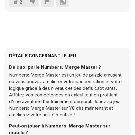
2
DÉTAILS CONCERNANT LE JEU
De quoi parle Numbers: Merge Master ?
Numbers: Merge Master est un jeu de puzzle amusant
où vous pouvez améliorer votre concentration et votre
logique grâce à des niveaux et des défis captivants.
Affûtez vos compétences en calcul tout en profitant
d'une aventure d'entraînement cérébral. Jouez au jeu
Numbers: Merge Master sur Y8 dès maintenant et
améliorez votre agilité mentale !
Peut‑on jouer à Numbers: Merge Master sur
mobile ?