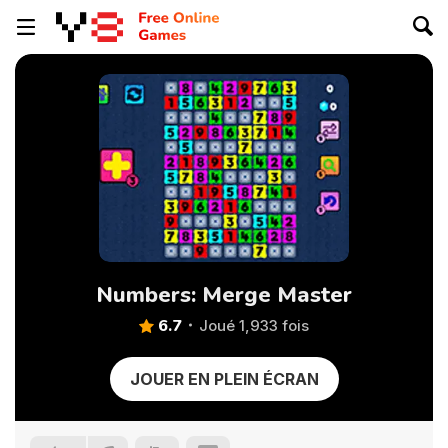
Numbers: Merge Master
6.7
Joué 1,933 fois
JOUER EN PLEIN ÉCRAN