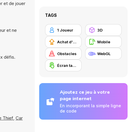
r et de jouer
TAGS
eur et ne
1 Joueur
3D
Achat d'améliorations
Mobile
Obstacles
WebGL
x défis.
Écran tactile
Ajoutez ce jeu à votre
page internet
En incorporant la simple ligne
de code
e Thief
,
Car