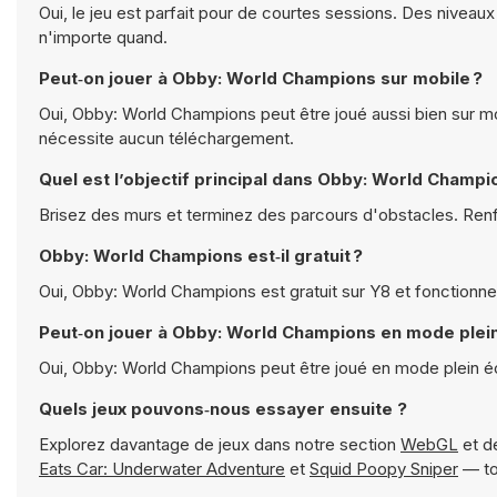
Oui, le jeu est parfait pour de courtes sessions. Des niveau
n'importe quand.
Peut‑on jouer à Obby: World Champions sur mobile ?
Oui, Obby: World Champions peut être joué aussi bien sur mob
nécessite aucun téléchargement.
Quel est l’objectif principal dans Obby: World Champi
Brisez des murs et terminez des parcours d'obstacles. Re
Obby: World Champions est‑il gratuit ?
Oui, Obby: World Champions est gratuit sur Y8 et fonctionne
Peut‑on jouer à Obby: World Champions en mode plein
Oui, Obby: World Champions peut être joué en mode plein é
Quels jeux pouvons‑nous essayer ensuite ?
Explorez davantage de jeux dans notre section
WebGL
et d
Eats Car: Underwater Adventure
et
Squid Poopy Sniper
— to