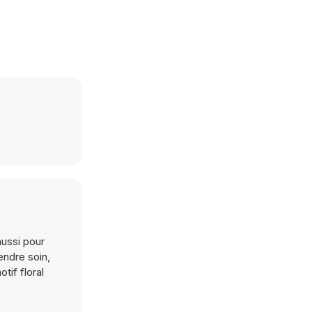
aussi pour
endre soin,
tif floral