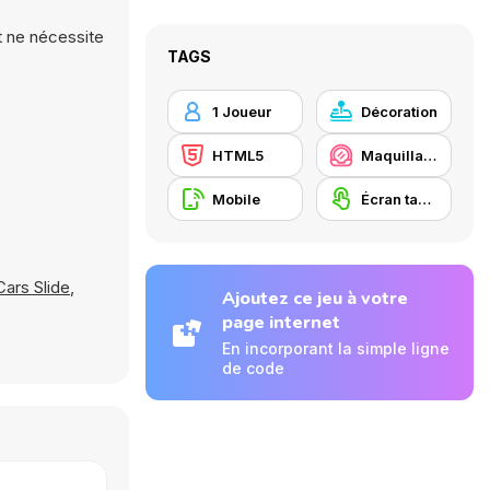
et ne nécessite
TAGS
1 Joueur
Décoration
HTML5
Maquillage / Relooking
Mobile
Écran tactile
Cars Slide
,
Ajoutez ce jeu à votre
page internet
En incorporant la simple ligne
de code