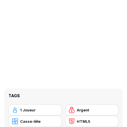
TAGS
1 Joueur
Argent
Casse-tête
HTML5