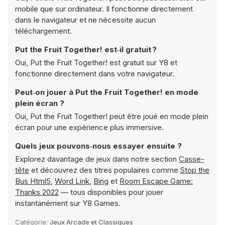
mobile que sur ordinateur. Il fonctionne directement
dans le navigateur et ne nécessite aucun
téléchargement.
Put the Fruit Together! est‑il gratuit ?
Oui, Put the Fruit Together! est gratuit sur Y8 et
fonctionne directement dans votre navigateur.
Peut‑on jouer à Put the Fruit Together! en mode
plein écran ?
Oui, Put the Fruit Together! peut être joué en mode plein
écran pour une expérience plus immersive.
Quels jeux pouvons‑nous essayer ensuite ?
Explorez davantage de jeux dans notre section
Casse-
tête
et découvrez des titres populaires comme
Stop the
Bus Html5
,
Word Link
,
Bing
et
Room Escape Game:
Thanks 2022
— tous disponibles pour jouer
instantanément sur Y8 Games.
Catégorie:
Jeux Arcade et Classiques