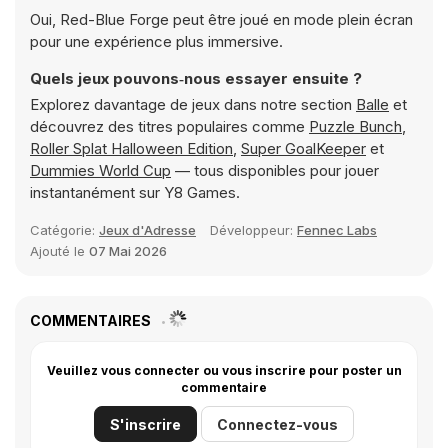
Oui, Red-Blue Forge peut être joué en mode plein écran
pour une expérience plus immersive.
Quels jeux pouvons‑nous essayer ensuite ?
Explorez davantage de jeux dans notre section
Balle
et
découvrez des titres populaires comme
Puzzle Bunch
,
Roller Splat Halloween Edition
,
Super GoalKeeper
et
Dummies World Cup
— tous disponibles pour jouer
instantanément sur Y8 Games.
Catégorie:
Jeux d'Adresse
Développeur:
Fennec Labs
Ajouté le
07 Mai 2026
COMMENTAIRES
Veuillez vous connecter ou vous inscrire pour poster un
commentaire
S'inscrire
Connectez-vous