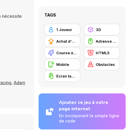
TAGS
ne nécessite
1 Joueur
3D
Achat d'améliorations
Adresse avec la souris
Course à pied
HTML5
Mobile
Obstacles
Écran tactile
Racing
,
Adam
Ajoutez ce jeu à votre
page internet
En incorporant la simple ligne
de code