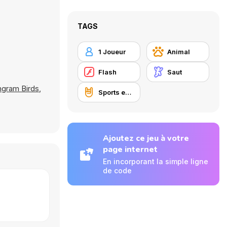
TAGS
1 Joueur
Animal
Flash
Saut
ngram Birds
,
Sports extrêmes
Ajoutez ce jeu à votre
page internet
En incorporant la simple ligne
de code