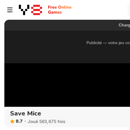
Save Mice
8.7
Joué 563,675 fois