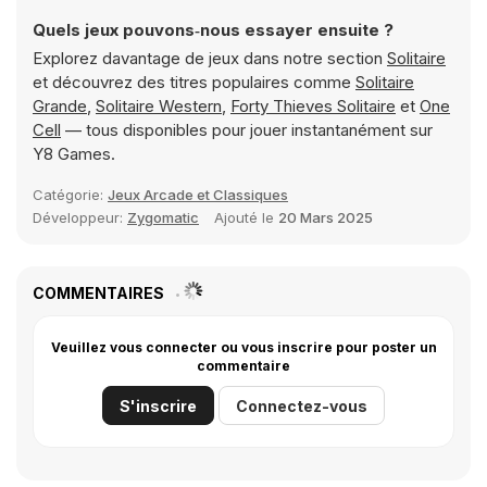
Quels jeux pouvons‑nous essayer ensuite ?
Explorez davantage de jeux dans notre section
Solitaire
et découvrez des titres populaires comme
Solitaire
Grande
,
Solitaire Western
,
Forty Thieves Solitaire
et
One
Cell
— tous disponibles pour jouer instantanément sur
Y8 Games.
Catégorie:
Jeux Arcade et Classiques
Développeur:
Zygomatic
Ajouté le
20 Mars 2025
COMMENTAIRES
Veuillez vous connecter ou vous inscrire pour poster un
commentaire
S'inscrire
Connectez-vous