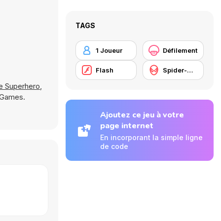
TAGS
1 Joueur
Défilement
Flash
Spider-Man
e Superhero
,
8 Games.
Ajoutez ce jeu à votre
page internet
En incorporant la simple ligne
de code