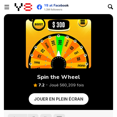
Spin the Wheel
7.2
Joué 560,209 fois
JOUER EN PLEIN ÉCRAN