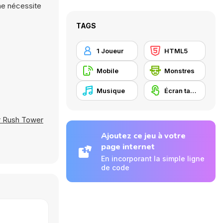
 ne nécessite
TAGS
1 Joueur
HTML5
Mobile
Monstres
Musique
Écran tactile
 Rush Tower
Ajoutez ce jeu à votre
page internet
En incorporant la simple ligne
de code