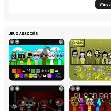
S'insc
JEUX ASSOCIÉS