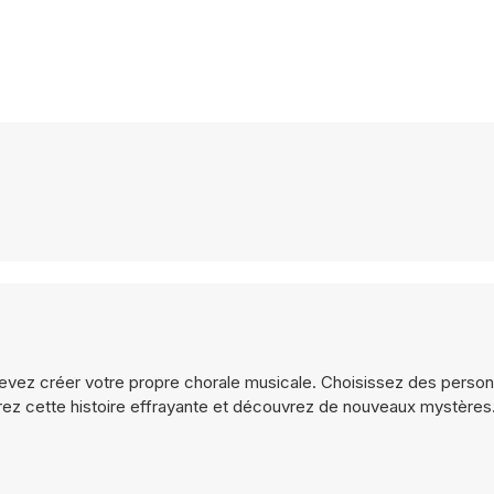
devez créer votre propre chorale musicale. Choisissez des perso
ez cette histoire effrayante et découvrez de nouveaux mystères.