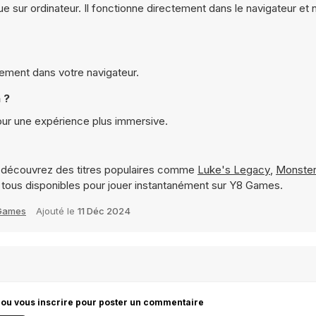
ue sur ordinateur. Il fonctionne directement dans le navigateur et
tement dans votre navigateur.
 ?
our une expérience plus immersive.
 découvrez des titres populaires comme
Luke's Legacy
,
Monster
tous disponibles pour jouer instantanément sur Y8 Games.
 Games
Ajouté le
11 Déc 2024
 ou vous inscrire pour poster un commentaire