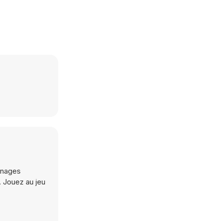
nnages
 Jouez au jeu