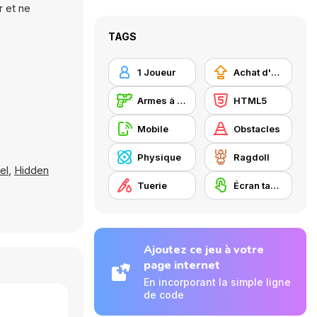
r et ne
TAGS
1 Joueur
Achat d'améliorations
Armes à feu
HTML5
Mobile
Obstacles
Physique
Ragdoll
el
,
Hidden
Tuerie
Écran tactile
Ajoutez ce jeu à votre
page internet
En incorporant la simple ligne
de code