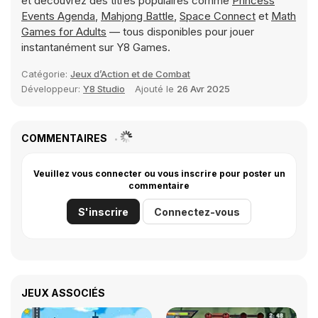
et découvrez des titres populaires comme
Princess
Events Agenda
,
Mahjong Battle
,
Space Connect
et
Math
Games for Adults
— tous disponibles pour jouer
instantanément sur Y8 Games.
Catégorie:
Jeux d’Action et de Combat
Développeur:
Y8 Studio
Ajouté le
26 Avr 2025
COMMENTAIRES
Veuillez vous connecter ou vous inscrire pour poster un
commentaire
S'inscrire
Connectez-vous
JEUX ASSOCIÉS