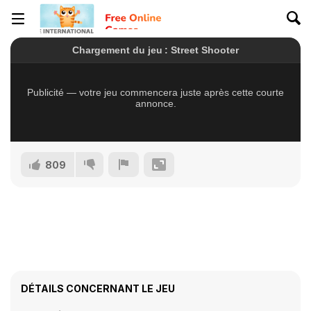
809
DÉTAILS CONCERNANT LE JEU