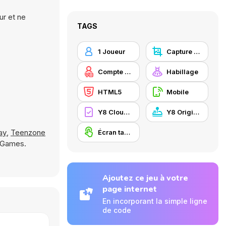
ur et ne
TAGS
1 Joueur
Capture d'écran Y8
Compte Y8
Habillage
HTML5
Mobile
Y8 Cloud Save
Y8 Originals
ay
,
Teenzone
Écran tactile
8 Games.
Ajoutez ce jeu à votre
page internet
En incorporant la simple ligne
de code