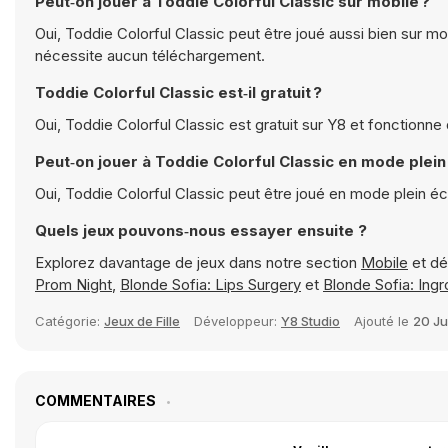
Peut‑on jouer à Toddie Colorful Classic sur mobile ?
Oui, Toddie Colorful Classic peut être joué aussi bien sur mo
nécessite aucun téléchargement.
Toddie Colorful Classic est‑il gratuit ?
Oui, Toddie Colorful Classic est gratuit sur Y8 et fonctionn
Peut‑on jouer à Toddie Colorful Classic en mode plein
Oui, Toddie Colorful Classic peut être joué en mode plein é
Quels jeux pouvons‑nous essayer ensuite ?
Explorez davantage de jeux dans notre section
Mobile
et dé
Prom Night
,
Blonde Sofia: Lips Surgery
et
Blonde Sofia: Ing
Catégorie:
Jeux de Fille
Développeur:
Y8 Studio
Ajouté le
20 Ju
COMMENTAIRES