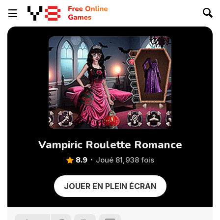
Vampiric Roulette Romance
8.9
Joué 81,938 fois
JOUER EN PLEIN ÉCRAN