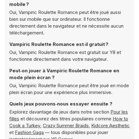
mobile ?
Oui, Vampiric Roulette Romance peut être joué aussi
bien sur mobile que sur ordinateur. Il fonctionne
directement dans le navigateur et ne nécessite aucun
téléchargement.
Vampiric Roulette Romance est‑il gratuit ?
Oui, Vampiric Roulette Romance est gratuit sur Y8 et
fonctionne directement dans votre navigateur.
Peut‑on jouer à Vampiric Roulette Romance en
mode plein écran ?
Oui, Vampiric Roulette Romance peut être joué en mode
plein écran pour une expérience plus immersive.
Quels jeux pouvons‑nous essayer ensuite ?
Explorez davantage de jeux dans notre section
Pour les
filles
et découvrez des titres populaires comme
How to
Cook a Turkey
,
Crazy Summer Braids
,
Kidcore Aesthetic
et
Fashion Gaga
— tous disponibles pour jouer