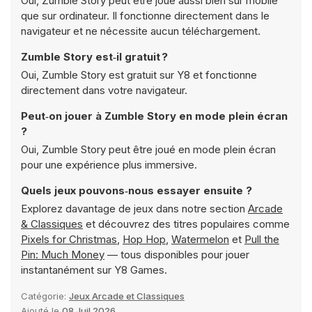
Oui, Zumble Story peut être joué aussi bien sur mobile
que sur ordinateur. Il fonctionne directement dans le
navigateur et ne nécessite aucun téléchargement.
Zumble Story est‑il gratuit ?
Oui, Zumble Story est gratuit sur Y8 et fonctionne
directement dans votre navigateur.
Peut‑on jouer à Zumble Story en mode plein écran
?
Oui, Zumble Story peut être joué en mode plein écran
pour une expérience plus immersive.
Quels jeux pouvons‑nous essayer ensuite ?
Explorez davantage de jeux dans notre section
Arcade
& Classiques
et découvrez des titres populaires comme
Pixels for Christmas
,
Hop Hop
,
Watermelon
et
Pull the
Pin: Much Money
— tous disponibles pour jouer
instantanément sur Y8 Games.
Catégorie:
Jeux Arcade et Classiques
Ajouté le
08 Juil 2026