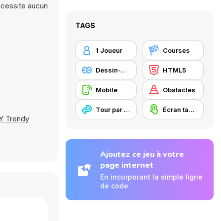
nécessite aucun
TAGS
1 Joueur
Courses
Dessin-animé
HTML5
Mobile
Obstacles
Tour par tour
Écran tactile
Y Trendy
Ajoutez ce jeu à votre
page internet
En incorporant la simple ligne
de code